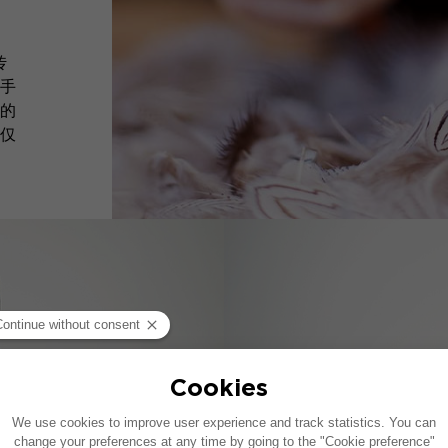
传
手
的
仅