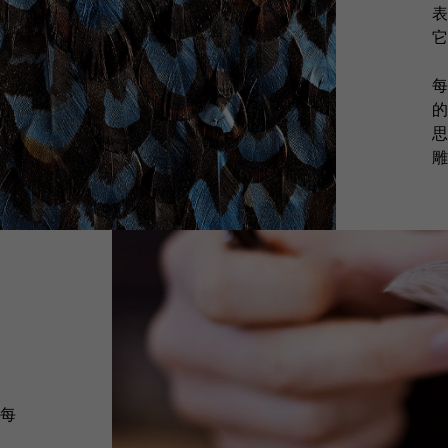
表
它
每
的
思
雕
每