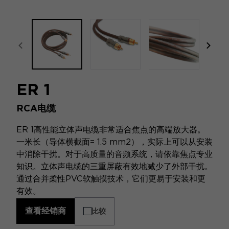
focal-naim-frontent::misc.prev_label
focal
ER 1
RCA电缆
ER 1高性能立体声电缆非常适合焦点的高端放大器。
一米长（导体横截面= 1.5 mm2），实际上可以从安装
中消除干扰。对于高质量的音频系统，请依靠焦点专业
知识。立体声电缆的三重屏蔽有效地减少了外部干扰。
通过合并柔性PVC软触摸技术，它们更易于安装和更
有效。
查看经销商
比较